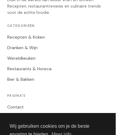
Recepten, restaurantreviews en culinaire trends
voor de echte foodie.
CATEGORIEËN
Recepten & Koken
Dranken & Wijn
Wereldkeuken
Restaurants & Horeca
Bier & Bakken
PAGINA'S
Contact
Privacybeleid
Wij gebruiken cookies om je de beste
Algemene Voorwaarden
ervaring te bieden.
Meer info