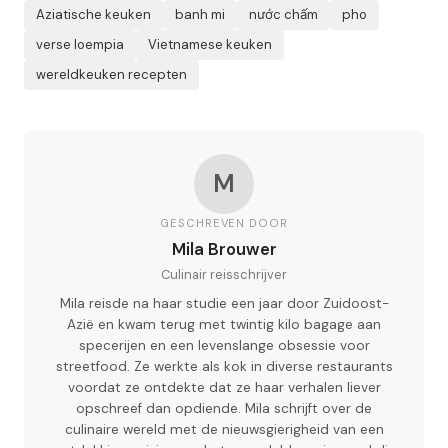
Aziatische keuken
banh mi
nước chấm
pho
verse loempia
Vietnamese keuken
wereldkeuken recepten
M
GESCHREVEN DOOR
Mila Brouwer
Culinair reisschrijver
Mila reisde na haar studie een jaar door Zuidoost-
Azië en kwam terug met twintig kilo bagage aan
specerijen en een levenslange obsessie voor
streetfood. Ze werkte als kok in diverse restaurants
voordat ze ontdekte dat ze haar verhalen liever
opschreef dan opdiende. Mila schrijft over de
culinaire wereld met de nieuwsgierigheid van een