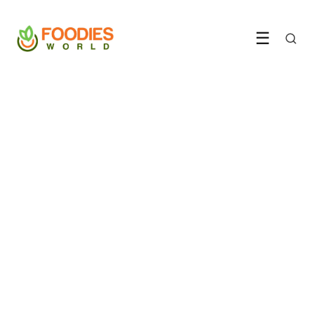
☰
WERELDKEUKEN
De Vietnamese keuken is
verslavender dan je denkt
29 May 2026
·
7 min leestijd